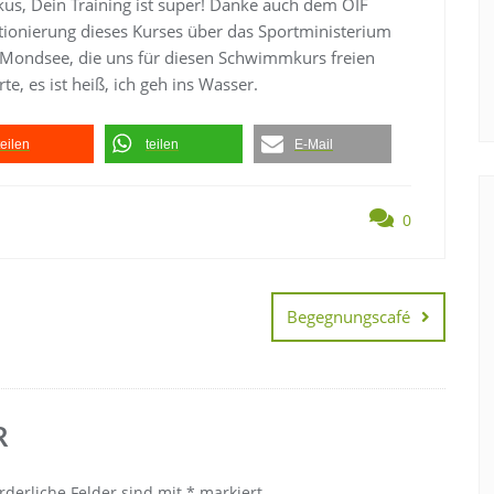
us, Dein Training ist super! Danke auch dem ÖIF
ntionierung dieses Kurses über das Sportministerium
Mondsee, die uns für diesen Schwimmkurs freien
, es ist heiß, ich geh ins Wasser.
teilen
teilen
E-Mail
0
Begegnungscafé
R
rderliche Felder sind mit
*
markiert