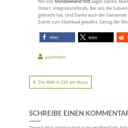
Wir von
Mondseeland hilft
sagen Danke, Mark
Österr. Integrationsfonds, der uns die Subve
gebracht hat. Und Danke auch der Gemeinde 
Zutritt zum Alpenbad gewährt. Genug der Worte
teilen
teilen
psammern
Die Welt in Zell am Moos
SCHREIBE EINEN KOMMENTA
Deine E-Mail-Adresse wird nicht veröffentlicht.
Erfo