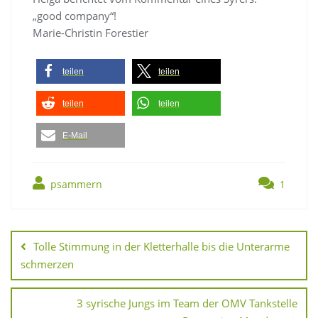
„good company“!
Marie-Christin Forestier
teilen
teilen
teilen
teilen
E-Mail
psammern
1
Tolle Stimmung in der Kletterhalle bis die Unterarme
schmerzen
3 syrische Jungs im Team der OMV Tankstelle